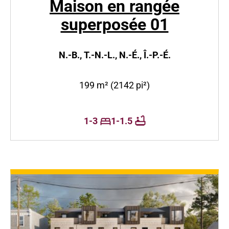
Maison en rangée
superposée 01
N.-B., T.-N.-L., N.-É., Î.-P.-É.
199 m² (2142 pi²)
1-3
1-1.5