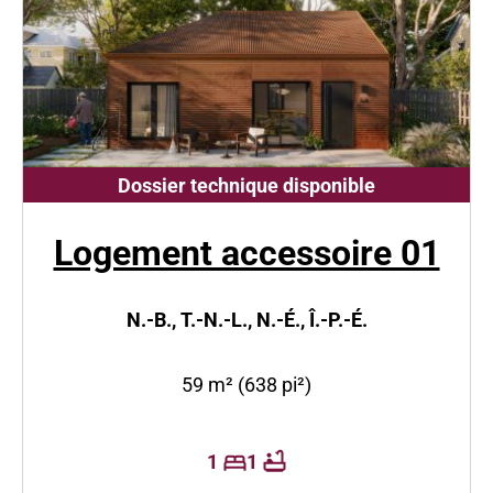
Dossier technique disponible
Logement accessoire 01
N.-B., T.-N.-L., N.-É., Î.-P.-É.
59 m² (638 pi²)
1
1