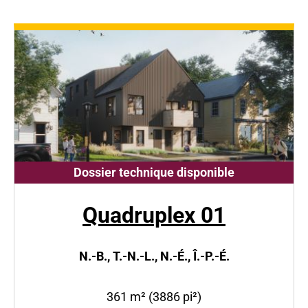
Dossier technique disponible
Quadruplex 01
N.-B., T.-N.-L., N.-É., Î.-P.-É.
361 m² (3886 pi²)