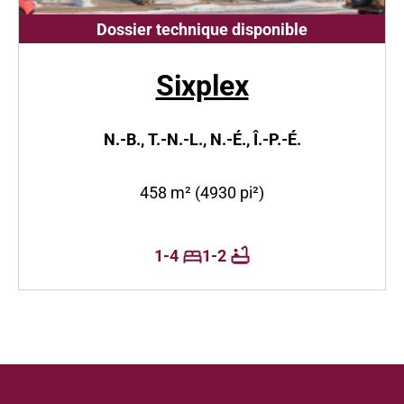
Dossier technique disponible
Sixplex
N.-B., T.-N.-L., N.-É., Î.-P.-É.
458 m² (4930 pi²)
1-4
1-2