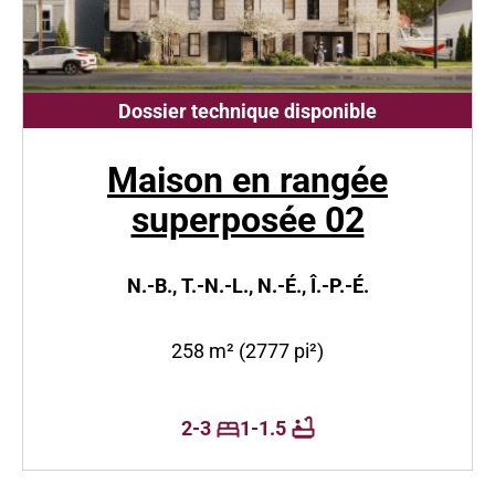
Dossier technique disponible
Maison en rangée
superposée 02
N.-B., T.-N.-L., N.-É., Î.-P.-É.
258 m² (2777 pi²)
2-3
1-1.5