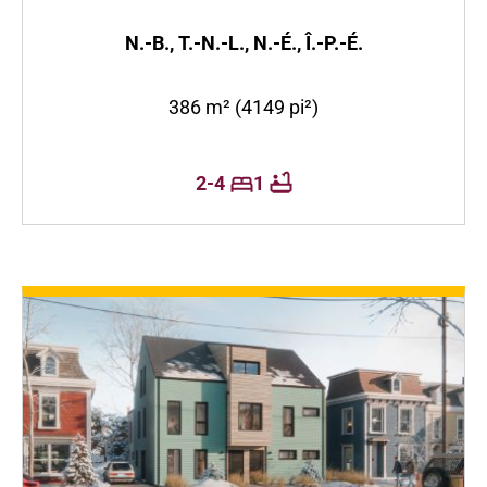
N.-B., T.-N.-L., N.-É., Î.-P.-É.
386 m² (4149 pi²)
2-4
1